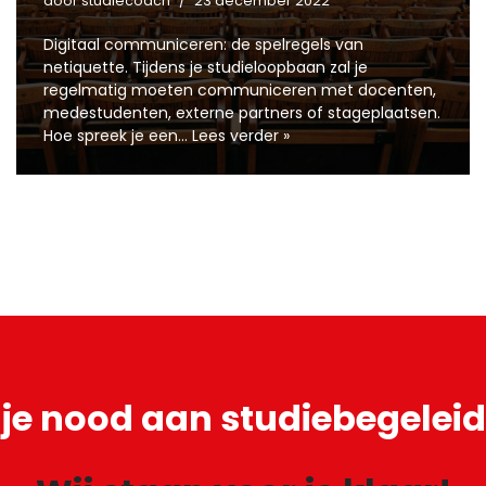
door
studiecoach
23 december 2022
Digitaal communiceren: de spelregels van
netiquette. Tijdens je studieloopbaan zal je
regelmatig moeten communiceren met docenten,
medestudenten, externe partners of stageplaatsen.
Hoe spreek je een…
Lees verder »
je
nood aan studiebegeleid