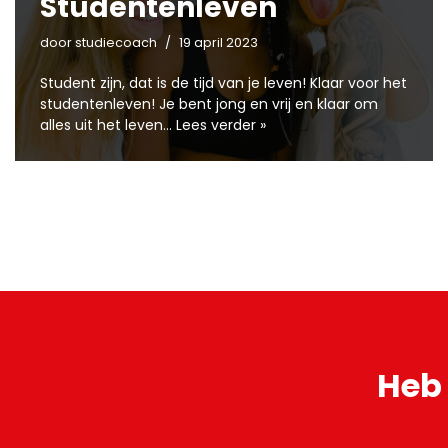
Studentenleven
door
studiecoach
19 april 2023
Student zijn, dat is de tijd van je leven! Klaar voor het
studentenleven! Je bent jong en vrij en klaar om
alles uit het leven…
Lees verder »
Heb 