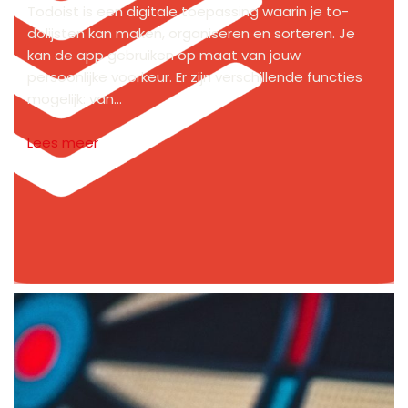
Todoist is een digitale toepassing waarin je to-
dolijsten kan maken, organiseren en sorteren. Je
kan de app gebruiken op maat van jouw
persoonlijke voorkeur. Er zijn verschillende functies
mogelijk: van…
Lees meer