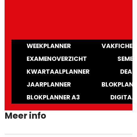
WEEKPLANNER
VAKFICHE
EXAMENOVERZICHT
SEMES
KWARTAALPLANNER
DEAD
JAARPLANNER
BLOKPLANN
BLOKPLANNER A3
DIGITAA
Meer info