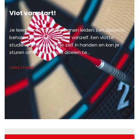
Vlot van start!
Je leerproces in goede banen leiden. Een diploma
behalen gaat niet zomaar vanzelf. Een vlotte
studievoortgang heb je zelf in handen en kan je
sturen om je gewenste doelen te…
Lees meer