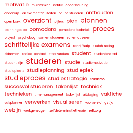
motivatie
multitasken
notitie
ondersteuning
onthouden
onderwijs- en examenfaciliteiten
online studeren
overzicht
plannen
plan
open boek
pijlers
proces
pomodoro
planningsapp
pomodoro-techniek
project
psycholoog
samen studeren
schematiseren
schriftelijke examens
schrijfhulp
sketch noting
student
skimmen
sociaal contact
stoorzenders
studentenstad
studeren
studie
student zijn
studiemotivatie
studieplanning
studieplek
studieplaats
studieproces
studiestrategie
studietool
succesvol studeren
takenlijst
techniek
technieken
vakfiche
timemanagement
todo-lijst
uitdaging
verwerken
visualiseren
vakplanner
voorbereidingstijd
welzijn
werkgeheugen
zelfdeterminatietheorie
zelfzorg