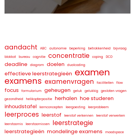
aandacht
ABC
autonomie
beperking
betrokkenheid
bijvraag
concentratie
blokkot
bureau
cognitie
coping
DCD
deadline
doelen
diagram
dualcoding
examen
effectieve leerstrategieën
examens
examenvragen
faciliteiten
flow
focus
geheugen
formularium
geluk
gelukkig
gesloten vragen
herhalen
hoe studeren
gezondheid
helikopterpositie
inhoudstafel
kernconcepten
leergoesting
leerprobleem
leerproces
leerstof
leerstof verkennen
leerstof verwerken
leerstrategie
leerstoornis
leerstoornissen
leerstrategieën
mondelinge examens
moodspace