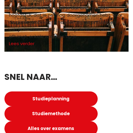
op een examen en je haalt je schrijfgerief en
studentenkaart uit terwijl je dat ene moeilijke
hoofdstuk, dat je net nog doorgenomen hebt, voor
de geest probeert te houden. Bij het ontvangen
van je examen schrijf je, alsof je leven er van
afhangt, enkele woorden op je…
Lees verder
SNEL NAAR…
Studieplanning
Studiemethode
Alles over examens