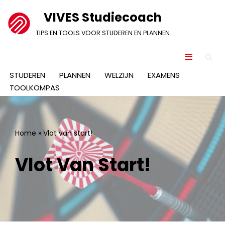
VIVES Studiecoach
Ga
TIPS EN TOOLS VOOR STUDEREN EN PLANNEN
naar
de
inhoud
STUDEREN
PLANNEN
WELZIJN
EXAMENS
TOOLKOMPAS
Home
»
Vlot van start!
Vlot Van Start!