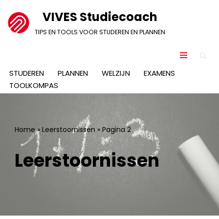
VIVES Studiecoach
Ga
TIPS EN TOOLS VOOR STUDEREN EN PLANNEN
naar
de
inhoud
STUDEREN
PLANNEN
WELZIJN
EXAMENS
TOOLKOMPAS
Home
»
Leerstoornissen
»
Pagina 2
Leerstoornissen