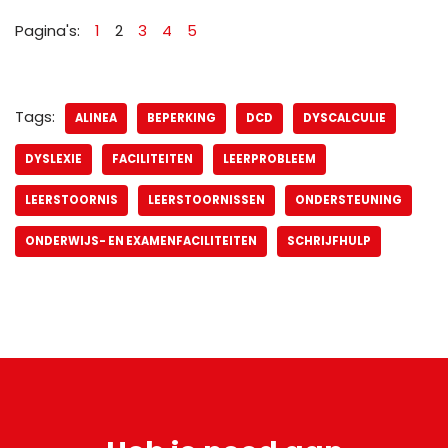
Pagina's:
1
2
3
4
5
Tags:
ALINEA
BEPERKING
DCD
DYSCALCULIE
DYSLEXIE
FACILITEITEN
LEERPROBLEEM
LEERSTOORNIS
LEERSTOORNISSEN
ONDERSTEUNING
ONDERWIJS- EN EXAMENFACILITEITEN
SCHRIJFHULP