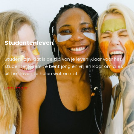
Studentenleven
Student zijn, dat is de tijd van je leven! Klaar voor het
studentenleven! Je bent jong en vrij en klaar om alles
uit het leven te halen wat erin zit.…
Lees meer