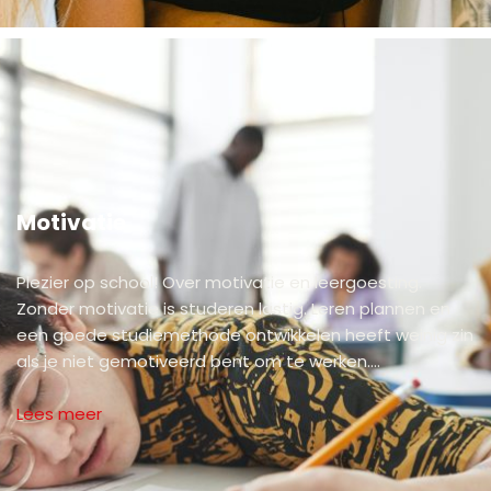
Motivatie
Plezier op school! Over motivatie en leergoesting.
Zonder motivatie is studeren lastig. Leren plannen en
een goede studiemethode ontwikkelen heeft weinig zin
als je niet gemotiveerd bent om te werken.…
Lees meer