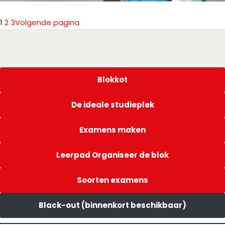
1
2
3
Volgende pagina
Blokkot
De ideale studieplek
Examens maken
Leerpad Organiseer de blok
Soorten examens
Black-out (binnenkort beschikbaar)