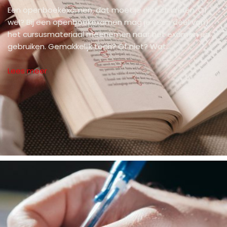
Een openboekexamen, dat moet je niet studeren. Of
wel? Bij een openboekexamen mag je (een deel van)
het cursusmateriaal meenemen naar het examen en
gebruiken. Gemakkelijk toch? Of niet? Wat…
Lees meer