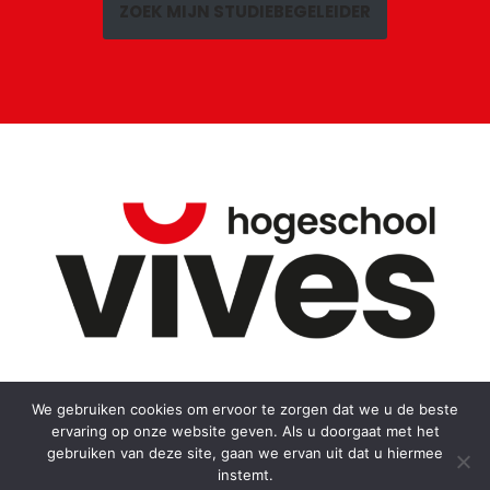
ZOEK MIJN STUDIEBEGELEIDER
We gebruiken cookies om ervoor te zorgen dat we u de beste
ervaring op onze website geven. Als u doorgaat met het
Toolkompas
Bronnen
gebruiken van deze site, gaan we ervan uit dat u hiermee
instemt.
Neve
| Mogelijk gemaakt door
WordPress